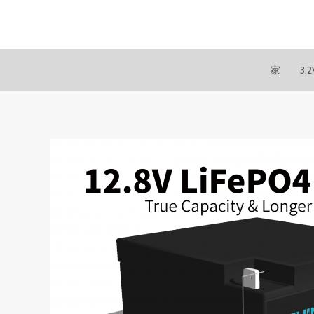
跳
至
内
容
家
3