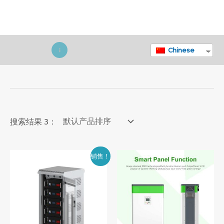
跳
至
内
容
Chinese
主
菜
单
搜索结果 3：
销售！