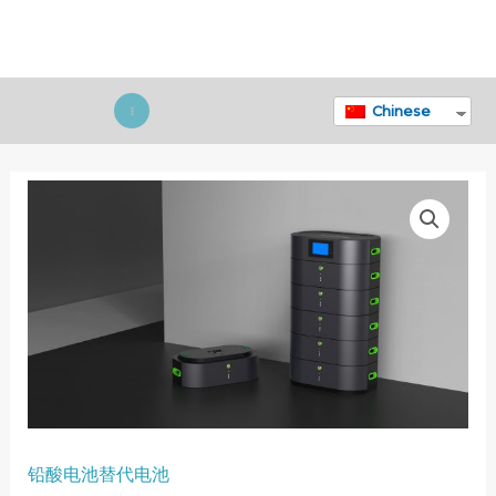
跳
至
内
容
Chinese
主
菜
单
铅酸电池替代电池